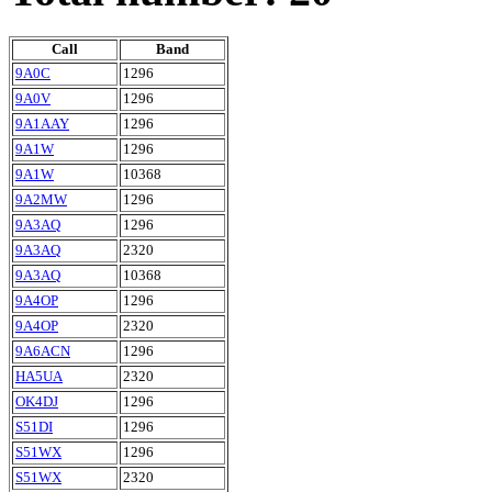
Call
Band
9A0C
1296
9A0V
1296
9A1AAY
1296
9A1W
1296
9A1W
10368
9A2MW
1296
9A3AQ
1296
9A3AQ
2320
9A3AQ
10368
9A4OP
1296
9A4OP
2320
9A6ACN
1296
HA5UA
2320
OK4DJ
1296
S51DI
1296
S51WX
1296
S51WX
2320