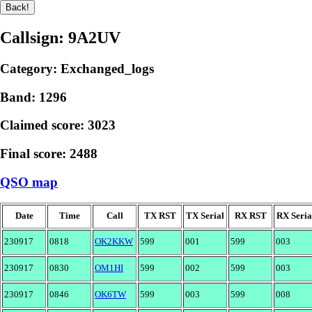
Callsign: 9A2UV
Category: Exchanged_logs
Band: 1296
Claimed score: 3023
Final score: 2488
QSO map
Date
Time
Call
TX RST
TX Serial
RX RST
RX Seria
230917
0818
OK2KKW
599
001
599
003
230917
0830
OM1HI
599
002
599
003
230917
0846
OK6TW
599
003
599
008