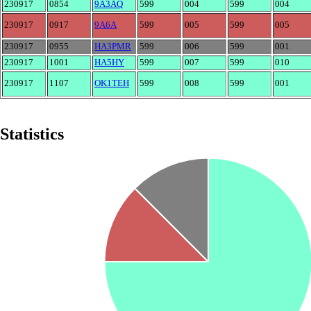
230917
0854
9A3AQ
599
004
599
004
230917
0917
9A6A
599
005
599
005
230917
0955
HA3PMR
599
006
599
001
230917
1001
HA5HY
599
007
599
010
230917
1107
OK1TEH
599
008
599
001
Statistics